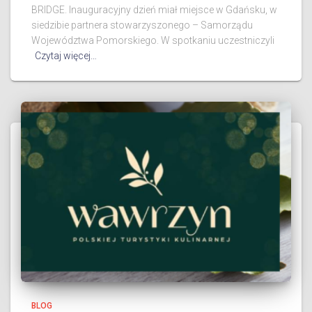
BRIDGE. Inauguracyjny dzień miał miejsce w Gdańsku, w
siedzibie partnera stowarzyszonego – Samorządu
Województwa Pomorskiego. W spotkaniu uczestniczyli
Czytaj więcej…
BLOG