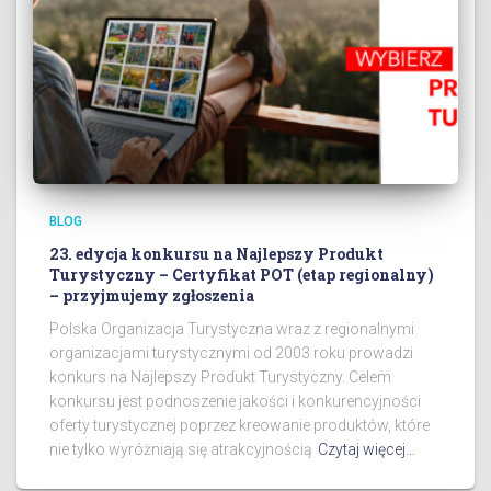
BLOG
23. edycja konkursu na Najlepszy Produkt
Turystyczny – Certyfikat POT (etap regionalny)
– przyjmujemy zgłoszenia
Polska Organizacja Turystyczna wraz z regionalnymi
organizacjami turystycznymi od 2003 roku prowadzi
konkurs na Najlepszy Produkt Turystyczny. Celem
konkursu jest podnoszenie jakości i konkurencyjności
oferty turystycznej poprzez kreowanie produktów, które
nie tylko wyróżniają się atrakcyjnością
Czytaj więcej…