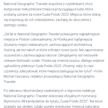
National Geographic Traveler wspólnie z czytelnikami chce
wytypować nietuzinkowe miejsca przyciągające ludzi, które
zostaną uznane za nowe Cuda Polski 2023. Miejsca, które staną
się inspiracją do ich odwiedzenia i zachętą do zboczenia z
utartego szlaku.
„Od lat w National Geographic Traveler pokazujemy najpiękniejsze
miejsca w Polsce i udowadniamy, że Polska jest najfajniejsza.
Szukamy miejsc niebanalnych, zachwycających architekturą,
historią, ale też takich w które tchnięto nowe życie. Nie zapominamy
oczywiście o zachwycającej naturze. Odnajdujemy też niezwykle
ciekawe festiwale i szlaki. Polska się zmienia na plus, dlatego właśnie
ogłosiliśmy plebiscyt Cuda Polski 2023. Chcemy, żeby to nasi
czytelnicy zdecydowali, które miejsca zasługują na ten tytuł
”- mówi
Michał Cessanis, redaktor prowadzący National Geographic
Traveler.
Po zebraniu rekomendacji nadesłanych z regionów redakcja
National Geographic Traveler dokonała oficjalnych nominacji.
Wyłoniono 48 kandydatów do tytułu „Cuda Polski 2023”. Na liście
znalazły się obiekty, szlaki, punkty widokowe, miejsca naturalne,