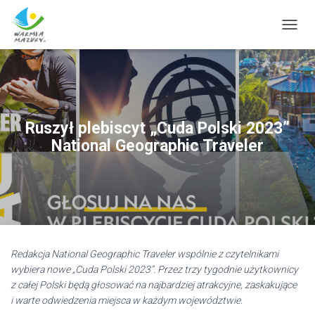
T
O
G
G
L
E
N
Ruszył plebiscyt „Cuda Polski 2023”
A
National Geographic Traveler
V
I
G
A
T
I
O
N
Redakcja National Geographic Traveler wspólnie z czytelnikami
wybiera nowe „Cuda Polski 2023”. Przez trzy tygodnie użytkownicy
z całej Polski będą głosować na najbardziej atrakcyjne, zaskakujące
i warte odwiedzenia miejsca w każdym województwie.