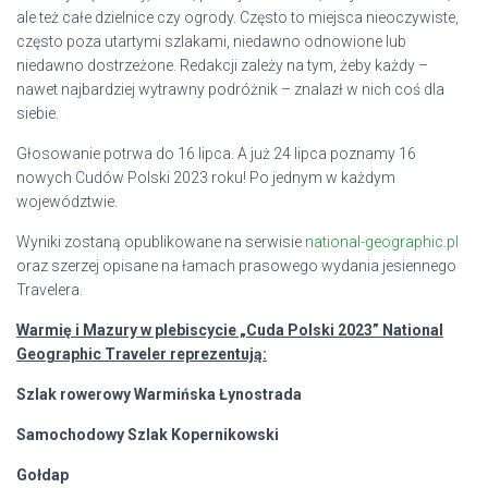
ale też całe dzielnice czy ogrody. Często to miejsca nieoczywiste,
często poza utartymi szlakami, niedawno odnowione lub
niedawno dostrzeżone. Redakcji zależy na tym, żeby każdy –
nawet najbardziej wytrawny podróżnik – znalazł w nich coś dla
siebie.
Głosowanie potrwa do 16 lipca. A już 24 lipca poznamy 16
nowych Cudów Polski 2023 roku! Po jednym w każdym
województwie.
Wyniki zostaną opublikowane na serwisie
national-geographic.pl
oraz szerzej opisane na łamach prasowego wydania jesiennego
Travelera.
Warmię i Mazury w plebiscycie „Cuda Polski 2023” National
Geographic Traveler reprezentują:
Szlak rowerowy Warmińska Łynostrada
Samochodowy Szlak Kopernikowski
Gołdap