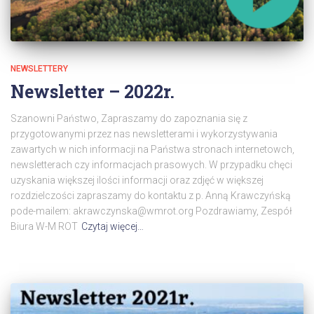
NEWSLETTERY
Newsletter – 2022r.
Szanowni Państwo, Zapraszamy do zapoznania się z
przygotowanymi przez nas newsletterami i wykorzystywania
zawartych w nich informacji na Państwa stronach internetowch,
newsletterach czy informacjach prasowych. W przypadku chęci
uzyskania większej ilości informacji oraz zdjęć w większej
rozdzielczości zapraszamy do kontaktu z p. Anną Krawczyńską
pode-mailem: akrawczynska@wmrot.org Pozdrawiamy, Zespół
Biura W-M ROT
Czytaj więcej…