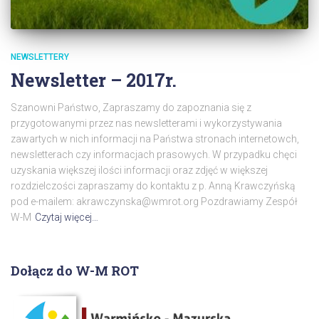
NEWSLETTERY
Newsletter – 2017r.
Szanowni Państwo, Zapraszamy do zapoznania się z
przygotowanymi przez nas newsletterami i wykorzystywania
zawartych w nich informacji na Państwa stronach internetowch,
newsletterach czy informacjach prasowych. W przypadku chęci
uzyskania większej ilości informacji oraz zdjęć w większej
rozdzielczości zapraszamy do kontaktu z p. Anną Krawczyńską
pod e-mailem: akrawczynska@wmrot.org Pozdrawiamy Zespół
W-M
Czytaj więcej…
Dołącz do W-M ROT