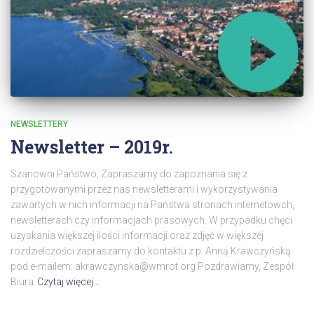
NEWSLETTERY
Newsletter – 2019r.
Szanowni Państwo, Zapraszamy do zapoznania się z
przygotowanymi przez nas newsletterami i wykorzystywania
zawartych w nich informacji na Państwa stronach internetowch,
newsletterach czy informacjach prasowych. W przypadku chęci
uzyskania większej ilości informacji oraz zdjęć w większej
rozdzielczości zapraszamy do kontaktu z p. Anną Krawczyńską
pod e-mailem: akrawczynska@wmrot.org Pozdrawiamy, Zespół
Biura
Czytaj więcej…