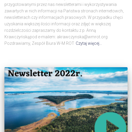
przygotowanymi przez nas newsletterami i wykorzystywania
zawartych w nich informacji na Państwa stronach internetowch,
newsletterach czy informacjach prasowych. W przypadku chęci
uzyskania większej ilości informacji oraz zdjęć w większej
rozdzielczości zapraszamy do kontaktu z p. Anną
Krawczyńskąpod e-mailem: akrawczynska@wmrot.org
Pozdrawiamy, Zespół Biura W-M ROT
Czytaj więcej…