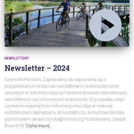
NEWSLETTERY
Newsletter – 2024
Szanowni Państwo, Zapraszamy do zapoznania się z
przygotowanymi przez nas newsletterami i wykorzystywania
zawartych w nich informacji na Państwa stronach internetowych,
newsletterach czy informacjach prasowych. W przypadku chęci
uzyskania większej ilości informacji oraz zdjęć w większej
rozdzielczości zapraszamy do kontaktu z p. Anną Krawczyńską
pod e-mailem: akrawczynska@wmrot.org Pozdrawiamy, Zespół
Biura W-M
Czytaj więcej…