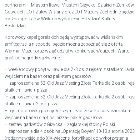
partnerami – Miastem Iława, Miastem Giżycko, Szlakiem Zamków
Gotyckich, LOT Zalew Wiślany oraz LOT Mazury Zachodnie będzie
można spotkać w Wiśle na wydarzeniu – Tydzień Kultury
Beskidzkiej.
Korowody kapel góralskich będą występować w wiślańskim
amfiteatrze, a nieopodal będzie można zapoznać się z ofertą
Warmii i Mazur oraz wziąć udział w konkursach/quizach. Warto
grać, bo nagrody są świetne :
– weekendowy pobyt w Iławie dla 2 -3 os. z rejsem z statkiem Ilavia
wejściem na basen oraz pakietem gadżetów
– zaproszenie na 52. Old Jazz Meeting Złota Tarka dla 2 osób, rejs
statkiem Ilavia + pizza
– zaproszenie na 52. Old Jazz Meeting Złota Tarka dla 2 osób, rejs
statkiem Ilavia+ 2 os+ pizza
– rejs motorówką po najdłuższym jeziorze w Polsce Jezioraku +
wejście na basen dla 4 os. pizza+ pakiet gadżetów
– zestaw gadżetów z Giżycka – żeglarskiej stolicy Polski
– zaproszenie dla 4 osób na „Operację Boyen” 10-13 sierpnia 2023
(rodzinne wejście do XIX-wiecznej fortyfikacji do wykorzystania