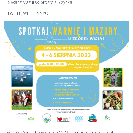
– Sękacz Mazurski prosto z Giżycka
– i WIELE, WIELE INNYCH
Tydzień później, bo w dniach 12-15 sierpnia do mazurskich