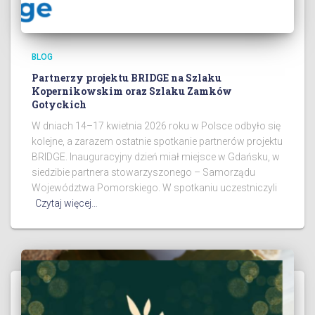
BLOG
Partnerzy projektu BRIDGE na Szlaku
Kopernikowskim oraz Szlaku Zamków
Gotyckich
W dniach 14–17 kwietnia 2026 roku w Polsce odbyło się
kolejne, a zarazem ostatnie spotkanie partnerów projektu
BRIDGE. Inauguracyjny dzień miał miejsce w Gdańsku, w
siedzibie partnera stowarzyszonego – Samorządu
Województwa Pomorskiego. W spotkaniu uczestniczyli
Czytaj więcej…