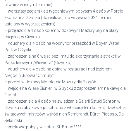
również w innym terminie)
– warsztaty żeglarskie z tygodniowym pobytem 4 osób w Porcie
Ekomarina Giżycka (do realizacji do września 2024, termin
ustalany w wyprzedzeniem)
– przejazd dla 4 osób kołem widokowym Mazury Sky na plaży
miejskiej w Giżycku
– vouchery dla 4 osób na wodny tor przeszkód w Boyen Water
Park w Giżycku
– zaproszenia na 6 wejść bez limitu do skorzystania z atrakcji w
Parku linowym „Wiewióra” (Giżycko)
– vouchery dla 4 osób na obiad w restauracji nad jeziorem
Niegocin „Browar Chmury”
– przelot widokowy Motolotnie Mazury dla 2 osób
– wejście na Wieżę Ciśnień w Giżycku z zaproszeniem na kawę dla
4 osób
– zaproszenie dla 4 osób na zwiedzanie Galerii Sztuki Schron w
Giżycku i zabytkowego schronu z właścicielem kolekcji dzieł sztuki
światowych mistrzów, wśród nich Rembrandt, Dürer, Picasso, Dali,
Beksiński
– zniżkowe pobyty w Hotelu St. Bruno****