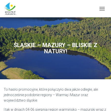
T
O
G
G
L
E
N
ŚLĄSKIE – MAZURY – BLISKIE Z
A
NATURY!
V
I
G
A
T
I
O
N
To hasło promocyjne, które połączyło dwa jakże odległe, ale
jednocześnie podobnie regiony – Warmię i Mazur oraz
województwo śląskie.
I tak w dniach 04-06 sierpnia region warmińsko – mazurski wraz z