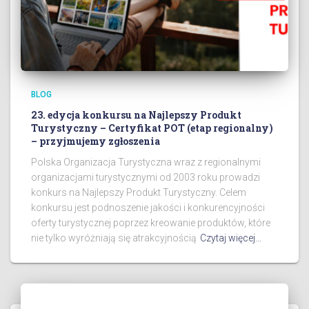
BLOG
23. edycja konkursu na Najlepszy Produkt
Turystyczny – Certyfikat POT (etap regionalny)
– przyjmujemy zgłoszenia
Polska Organizacja Turystyczna wraz z regionalnymi
organizacjami turystycznymi od 2003 roku prowadzi
konkurs na Najlepszy Produkt Turystyczny. Celem
konkursu jest podnoszenie jakości i konkurencyjności
oferty turystycznej poprzez kreowanie produktów, które
nie tylko wyróżniają się atrakcyjnością
Czytaj więcej…