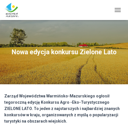
T
O
G
G
L
E
N
Nowa edycja konkursu Zielone Lato
A
V
I
G
A
T
I
O
Zarząd Województwa Warmińsko-Mazurskiego ogłosił
N
tegoroczną edycję Konkursu Agro -Eko-Turystycznego
ZIELONE LATO. To jeden z najstarszych i najbardziej znanych
konkursów w kraju, organizowanych z myślą o popularyzacji
turystyki na obszarach wiejskich.