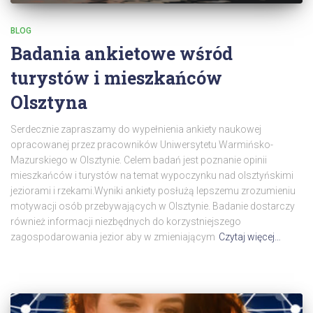
BLOG
Badania ankietowe wśród
turystów i mieszkańców
Olsztyna
Serdecznie zapraszamy do wypełnienia ankiety naukowej
opracowanej przez pracowników Uniwersytetu Warmińsko-
Mazurskiego w Olsztynie. Celem badań jest poznanie opinii
mieszkańców i turystów na temat wypoczynku nad olsztyńskimi
jeziorami i rzekami.Wyniki ankiety posłużą lepszemu zrozumieniu
motywacji osób przebywających w Olsztynie. Badanie dostarczy
również informacji niezbędnych do korzystniejszego
zagospodarowania jezior aby w zmieniającym
Czytaj więcej…