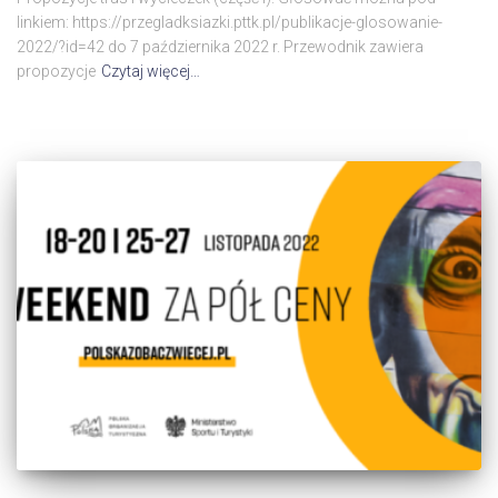
linkiem: https://przegladksiazki.pttk.pl/publikacje-glosowanie-
2022/?id=42 do 7 października 2022 r. Przewodnik zawiera
propozycje
Czytaj więcej…