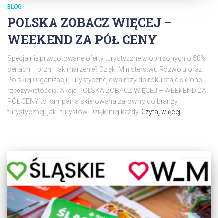
BLOG
POLSKA ZOBACZ WIĘCEJ –
WEEKEND ZA PÓŁ CENY
Specjalnie przygotowane oferty turystyczne w obniżonych o 50%
cenach – brzmi jak marzenie? Dzięki Ministerstwu Rozwoju oraz
Polskiej Organizacji Turystycznej dwa razy do roku staje się ono
rzeczywistością. Akcja POLSKA ZOBACZ WIĘCEJ – WEEKEND ZA
PÓŁ CENY to kampania skierowana zarówno do branży
turystycznej, jak i turystów. Dzięki niej każdy
Czytaj więcej…