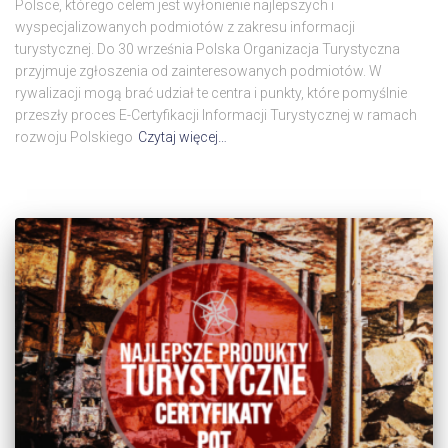
Polsce, którego celem jest wyłonienie najlepszych i
wyspecjalizowanych podmiotów z zakresu informacji
turystycznej. Do 30 września Polska Organizacja Turystyczna
przyjmuje zgłoszenia od zainteresowanych podmiotów. W
rywalizacji mogą brać udział te centra i punkty, które pomyślnie
przeszły proces E-Certyfikacji Informacji Turystycznej w ramach
rozwoju Polskiego
Czytaj więcej…