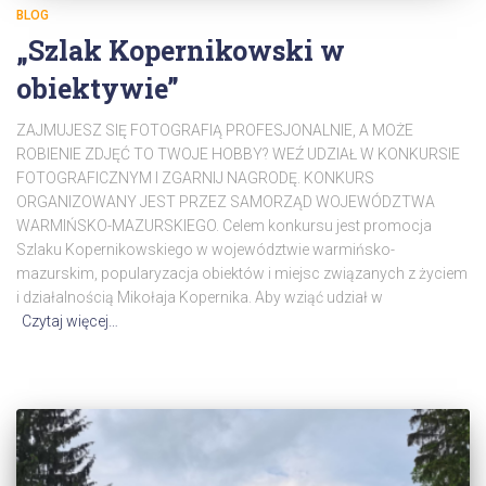
BLOG
„Szlak Kopernikowski w
obiektywie”
ZAJMUJESZ SIĘ FOTOGRAFIĄ PROFESJONALNIE, A MOŻE
ROBIENIE ZDJĘĆ TO TWOJE HOBBY? WEŹ UDZIAŁ W KONKURSIE
FOTOGRAFICZNYM I ZGARNIJ NAGRODĘ. KONKURS
ORGANIZOWANY JEST PRZEZ SAMORZĄD WOJEWÓDZTWA
WARMIŃSKO-MAZURSKIEGO. Celem konkursu jest promocja
Szlaku Kopernikowskiego w województwie warmińsko-
mazurskim, popularyzacja obiektów i miejsc związanych z życiem
i działalnością Mikołaja Kopernika. Aby wziąć udział w
Czytaj więcej…