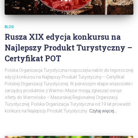
BLOG
Rusza XIX edycja konkursu na
Najlepszy Produkt Turystyczny –
Certyfikat POT
Polska Organizacja Turystyczna rozpoczęła nabór do tegorocznej
edycji konkursu na Najlepszy Produkt Turystyczny – Certyfikat
Polskiej Organizacji Turystycznej. W pierwszym etapie właściciele i
zarządcy produktów z Warmii i Mazur mogą zgłaszać swoje
oferty do Warmińsko – Mazurskiej Regionalnej Organizacji
Turystycznej. Polska Organizacja Turystyczna od 19 lat prowadzi
konkurs na Najlepszy Produkt Turystyczny.
Czytaj więcej…