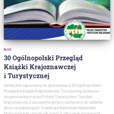
BLOG
30 Ogólnopolski Przegląd
Książki
Krajoznawczej
i Turystycznej
Serdecznie zapraszamy do głosowania w 30 Ogólnopolskim
Przeglądzie Książki Krajoznawczej i Turystycznej, konkursie
zorganizowanym przez Polskie Towarzystwo Turystyki
Krajoznawczej, a szczególnie gorąco zachęcamy do oddania
głosu na publikację pn. Rowerowe Warmińsko-Mazurskie.
Propozycje tras i wycieczek (część I). Głosować można pod