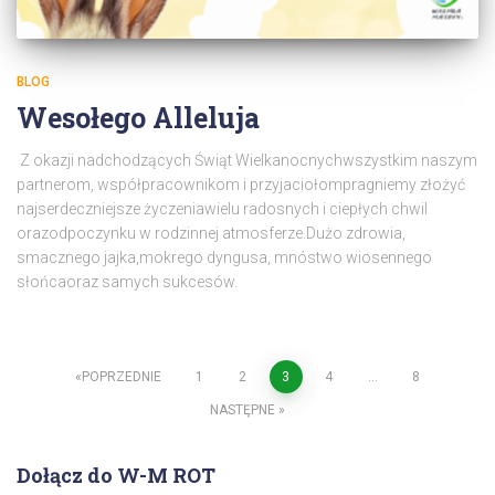
BLOG
Wesołego Alleluja
Z okazji nadchodzących Świąt Wielkanocnychwszystkim naszym
partnerom, współpracownikom i przyjaciołompragniemy złożyć
najserdeczniejsze życzeniawielu radosnych i ciepłych chwil
orazodpoczynku w rodzinnej atmosferze.Dużo zdrowia,
smacznego jajka,mokrego dyngusa, mnóstwo wiosennego
słońcaoraz samych sukcesów.
POPRZEDNIE
1
2
3
4
…
8
Stronicowanie
NASTĘPNE
wpisów
Dołącz do W-M ROT