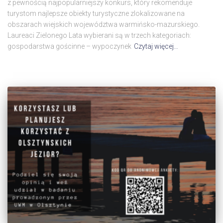
z pewnością najpopularniejszy konkurs, który rekomenduje
turystom najlepsze obiekty turystyczne zlokalizowane na
obszarach wiejskich województwa warmińsko-mazurskiego.
Laureaci Zielonego Lata wybierani są w trzech kategoriach:
gospodarstwa gościnne – wypoczynek
Czytaj więcej…