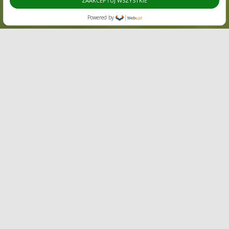
ZAAKCEPTUJ WSZYSTKIE
Powered by
Cele W-M ROT
Celem naszej działalności jest promocja regionu
Warmii i Mazur
Środki finansowe
Kumulowanie środków finansowych z przeznaczeniem
na wspieranie kompleksowego rozwoju turystyki w
regionie Warmii i Mazur