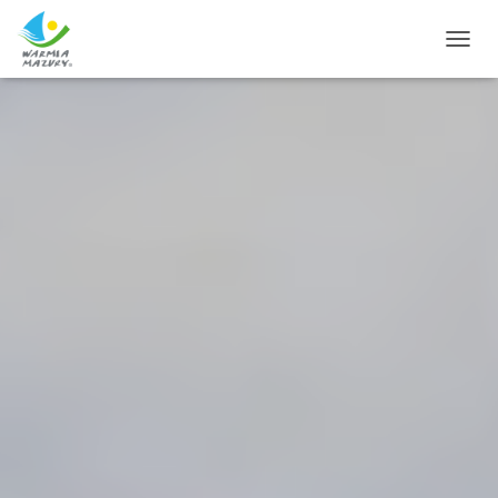
T
O
G
G
L
E
N
A
V
I
G
A
T
I
O
N