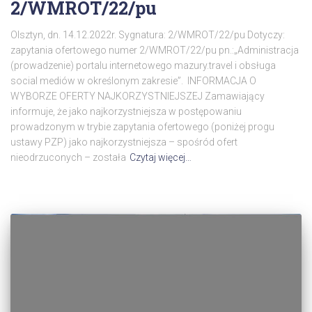
2/WMROT/22/pu
Olsztyn, dn. 14.12.2022r. Sygnatura: 2/WMROT/22/pu Dotyczy:
zapytania ofertowego numer 2/WMROT/22/pu pn.:„Administracja
(prowadzenie) portalu internetowego mazury.travel i obsługa
social mediów w określonym zakresie”. INFORMACJA O
WYBORZE OFERTY NAJKORZYSTNIEJSZEJ Zamawiający
informuje, że jako najkorzystniejsza w postępowaniu
prowadzonym w trybie zapytania ofertowego (poniżej progu
ustawy PZP) jako najkorzystniejsza – spośród ofert
nieodrzuconych – została
Czytaj więcej…